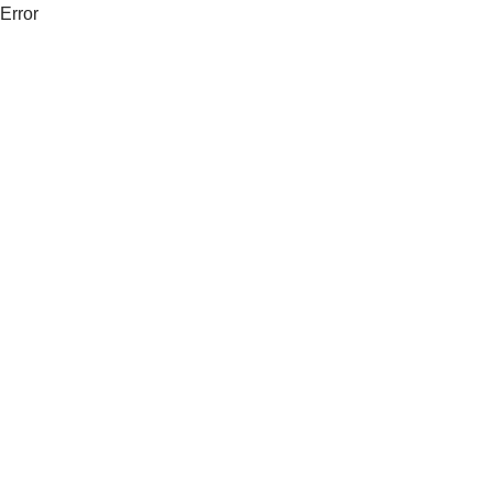
Error