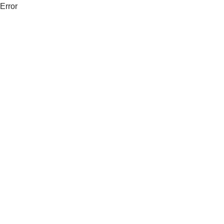
Error