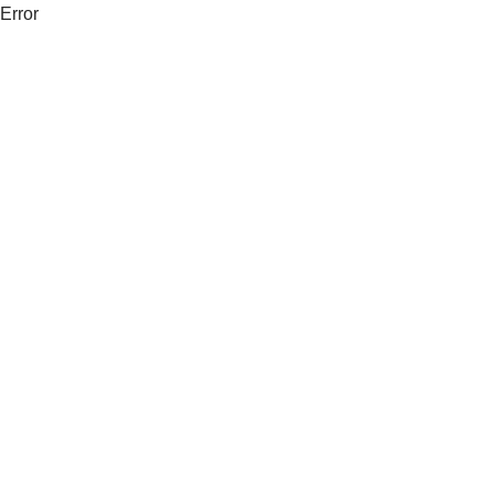
Error